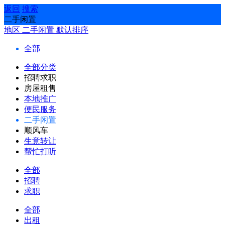
返回
搜索
二手闲置
地区
二手闲置
默认排序
全部
全部分类
招聘求职
房屋租售
本地推广
便民服务
二手闲置
顺风车
生意转让
帮忙打听
全部
招聘
求职
全部
出租