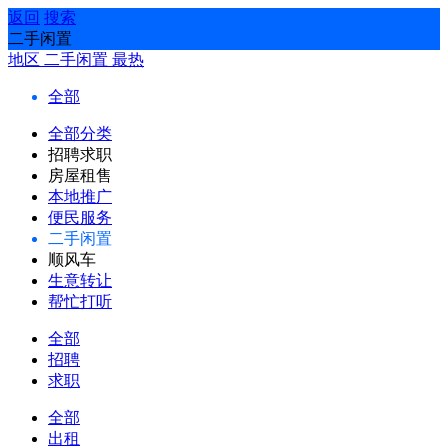
返回
搜索
二手闲置
地区
二手闲置
最热
全部
全部分类
招聘求职
房屋租售
本地推广
便民服务
二手闲置
顺风车
生意转让
帮忙打听
全部
招聘
求职
全部
出租