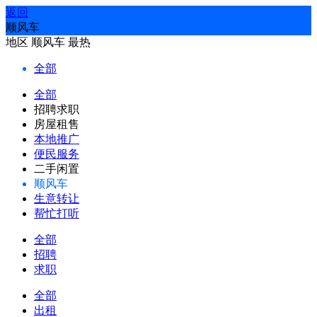
返回
顺风车
地区
顺风车
最热
全部
全部
招聘求职
房屋租售
本地推广
便民服务
二手闲置
顺风车
生意转让
帮忙打听
全部
招聘
求职
全部
出租